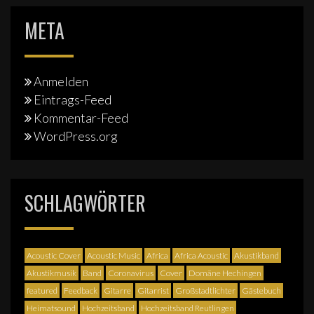
META
Anmelden
Eintrags-Feed
Kommentar-Feed
WordPress.org
SCHLAGWÖRTER
Acoustic Cover
Acoustic Music
Africa
Africa Acoustic
Akustikband
Akustikmusik
Band
Coronavirus
Cover
Domäne Hechingen
featured
Feedback
Gitarre
Gitarrist
Großstadtlichter
Gästebuch
Heimatsound
Hochzeitsband
Hochzeitsband Reutlingen