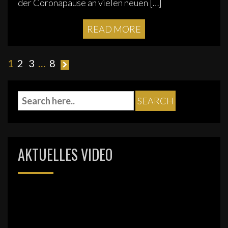
der Coronapause an vielen neuen […]
READ MORE
Seitennummerierung
1
2
3
…
8
der
Beiträge
AKTUELLES VIDEO