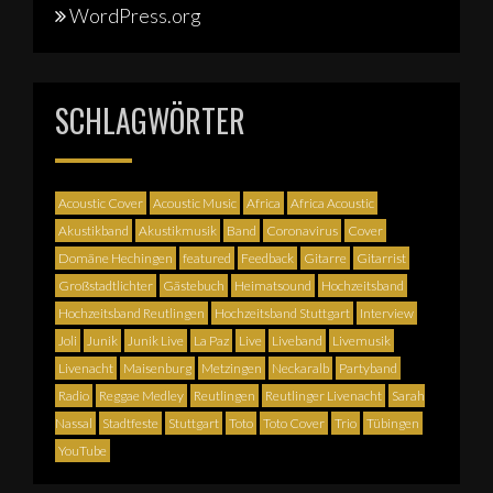
WordPress.org
SCHLAGWÖRTER
Acoustic Cover
Acoustic Music
Africa
Africa Acoustic
Akustikband
Akustikmusik
Band
Coronavirus
Cover
Domäne Hechingen
featured
Feedback
Gitarre
Gitarrist
Großstadtlichter
Gästebuch
Heimatsound
Hochzeitsband
Hochzeitsband Reutlingen
Hochzeitsband Stuttgart
Interview
Joli
Junik
Junik Live
La Paz
Live
Liveband
Livemusik
Livenacht
Maisenburg
Metzingen
Neckaralb
Partyband
Radio
Reggae Medley
Reutlingen
Reutlinger Livenacht
Sarah
Nassal
Stadtfeste
Stuttgart
Toto
Toto Cover
Trio
Tübingen
YouTube