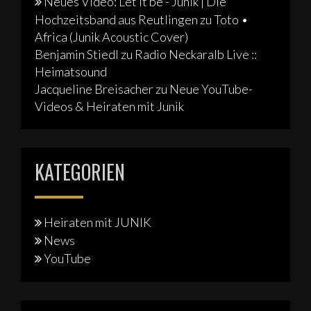
Neues Video: Let it be - Junik | Die
Hochzeitsband aus Reutlingen
zu
Toto •
Africa (Junik Acoustic Cover)
Benjamin Stiedl
zu
Radio Neckaralb Live ::
Heimatsound
Jacqueline Breisacher
zu
Neue YouTube-
Videos & Heiraten mit Junik
KATEGORIEN
Heiraten mit JUNIK
News
YouTube