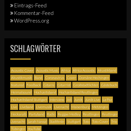
Eintrags-Feed
Kommentar-Feed
WordPress.org
SCHLAGWÖRTER
Acoustic Cover
Acoustic Music
Africa
Africa Acoustic
Akustikband
Akustikmusik
Band
Coronavirus
Cover
Domäne Hechingen
featured
Feedback
Gitarre
Gitarrist
Großstadtlichter
Gästebuch
Heimatsound
Hochzeitsband
Hochzeitsband Reutlingen
Hochzeitsband Stuttgart
Interview
Joli
Junik
Junik Live
La Paz
Live
Liveband
Livemusik
Livenacht
Maisenburg
Metzingen
Neckaralb
Partyband
Radio
Reggae Medley
Reutlingen
Reutlinger
Livenacht
Sarah Nassal
Stadtfeste
Stuttgart
Toto
Toto Cover
Trio
Tübingen
YouTube