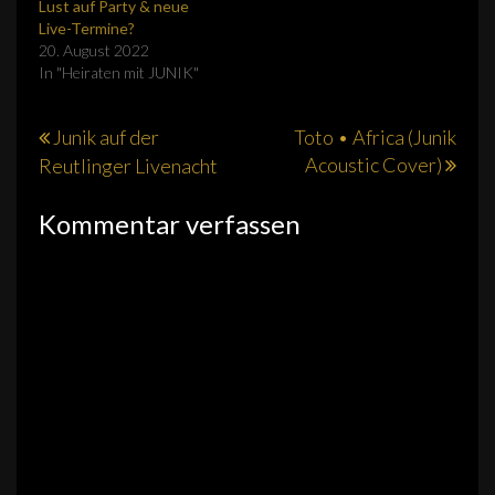
Lust auf Party & neue
Live-Termine?
20. August 2022
In "Heiraten mit JUNIK"
Beitragsnavigation
Junik auf der
Toto • Africa (Junik
Acoustic Cover)
Reutlinger Livenacht
Kommentar verfassen