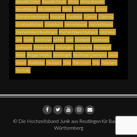
Acoustic Cover
Acoustic Music
Africa
Africa Acoustic
Akustikband
Akustikmusik
Band
Coronavirus
Cover
Domäne Hechingen
featured
Feedback
Gitarre
Gitarrist
Großstadtlichter
Gästebuch
Heimatsound
Hochzeitsband
Hochzeitsband Reutlingen
Hochzeitsband Stuttgart
Interview
Joli
Junik
Junik Live
La Paz
Live
Liveband
Livemusik
Livenacht
Maisenburg
Metzingen
Neckaralb
Partyband
Radio
Reggae Medley
Reutlingen
Reutlinger Livenacht
Sarah
Nassal
Stadtfeste
Stuttgart
Toto
Toto Cover
Trio
Tübingen
YouTube
© Die Hochzeitsband Junik aus Reutlingen für Baden-
Württemberg