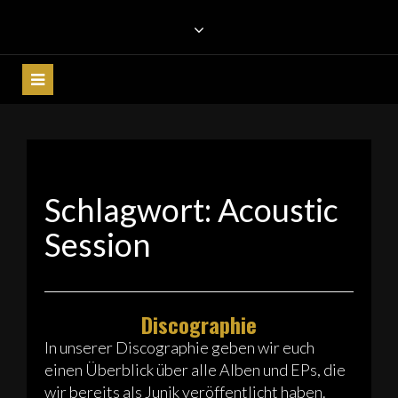
Skip
DIE HOCHZEITSBAND JUNIK
Akustik Coverband aus Reutlingen • Die
to
Hochzeitsband für Stuttgart, Ulm, Ravensburg,
content
AUS REUTLINGEN FÜR
Tübingen & BW • Liveband für Stadtfeste,
BADEN-WÜRTTEMBERG
Partyband & Galaband
Schlagwort:
Acoustic
Session
Discographie
In unserer Discographie geben wir euch
einen Überblick über alle Alben und EPs, die
wir bereits als Junik veröffentlicht haben.