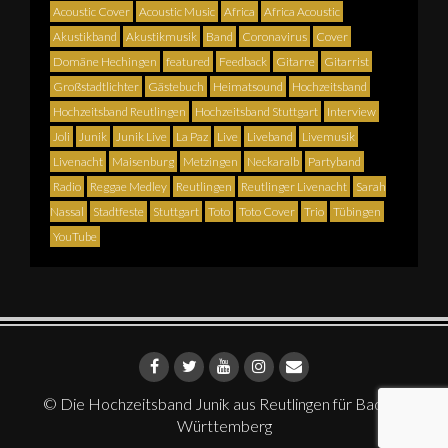
Acoustic Cover
Acoustic Music
Africa
Africa Acoustic
Akustikband
Akustikmusik
Band
Coronavirus
Cover
Domäne Hechingen
featured
Feedback
Gitarre
Gitarrist
Großstadtlichter
Gästebuch
Heimatsound
Hochzeitsband
Hochzeitsband Reutlingen
Hochzeitsband Stuttgart
Interview
Joli
Junik
Junik Live
La Paz
Live
Liveband
Livemusik
Livenacht
Maisenburg
Metzingen
Neckaralb
Partyband
Radio
Reggae Medley
Reutlingen
Reutlinger Livenacht
Sarah
Nassal
Stadtfeste
Stuttgart
Toto
Toto Cover
Trio
Tübingen
YouTube
© Die Hochzeitsband Junik aus Reutlingen für Baden-
Württemberg