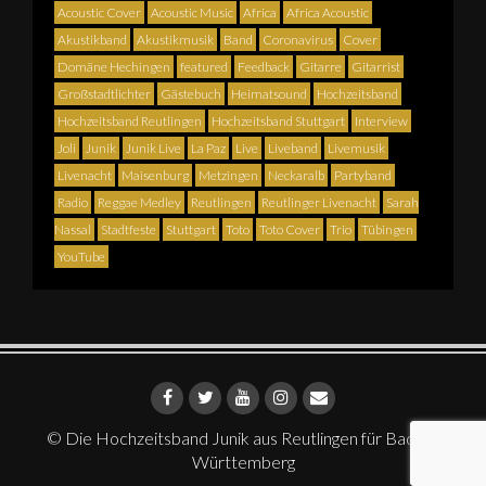
Acoustic Cover
Acoustic Music
Africa
Africa Acoustic
Akustikband
Akustikmusik
Band
Coronavirus
Cover
Domäne Hechingen
featured
Feedback
Gitarre
Gitarrist
Großstadtlichter
Gästebuch
Heimatsound
Hochzeitsband
Hochzeitsband Reutlingen
Hochzeitsband Stuttgart
Interview
Joli
Junik
Junik Live
La Paz
Live
Liveband
Livemusik
Livenacht
Maisenburg
Metzingen
Neckaralb
Partyband
Radio
Reggae Medley
Reutlingen
Reutlinger Livenacht
Sarah
Nassal
Stadtfeste
Stuttgart
Toto
Toto Cover
Trio
Tübingen
YouTube
© Die Hochzeitsband Junik aus Reutlingen für Baden-
Württemberg