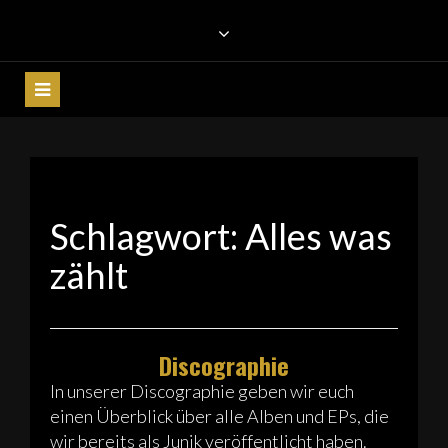
Skip
DIE HOCHZEITSBAND JUNIK
Akustik Coverband aus Reutlingen • Die
to
Hochzeitsband für Stuttgart, Ulm, Ravensburg,
content
AUS REUTLINGEN FÜR
Tübingen & BW • Liveband für Stadtfeste,
BADEN-WÜRTTEMBERG
Partyband & Galaband
Schlagwort:
Alles was
zählt
Discographie
In unserer Discographie geben wir euch
einen Überblick über alle Alben und EPs, die
wir bereits als Junik veröffentlicht haben.