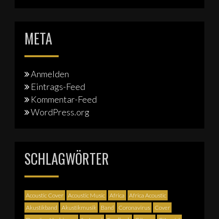
META
Anmelden
Eintrags-Feed
Kommentar-Feed
WordPress.org
SCHLAGWÖRTER
Acoustic Cover
Acoustic Music
Africa
Africa Acoustic
Akustikband
Akustikmusik
Band
Coronavirus
Cover