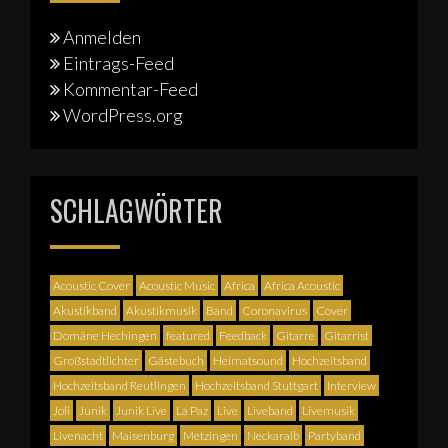
Anmelden
Eintrags-Feed
Kommentar-Feed
WordPress.org
SCHLAGWÖRTER
Acoustic Cover
Acoustic Music
Africa
Africa Acoustic
Akustikband
Akustikmusik
Band
Coronavirus
Cover
Domäne Hechingen
featured
Feedback
Gitarre
Gitarrist
Großstadtlichter
Gästebuch
Heimatsound
Hochzeitsband
Hochzeitsband Reutlingen
Hochzeitsband Stuttgart
Interview
Joli
Junik
Junik Live
La Paz
Live
Liveband
Livemusik
Livenacht
Maisenburg
Metzingen
Neckaralb
Partyband