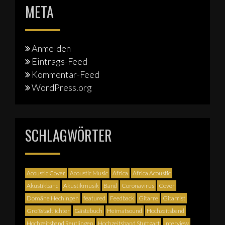
META
Anmelden
Eintrags-Feed
Kommentar-Feed
WordPress.org
SCHLAGWÖRTER
Acoustic Cover
Acoustic Music
Africa
Africa Acoustic
Akustikband
Akustikmusik
Band
Coronavirus
Cover
Domäne Hechingen
featured
Feedback
Gitarre
Gitarrist
Großstadtlichter
Gästebuch
Heimatsound
Hochzeitsband
Hochzeitsband Reutlingen
Hochzeitsband Stuttgart
Interview