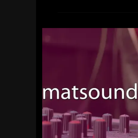
Junik zu Gast b
Leave a Comment
Wir haben tolle Neuigkeiten für 
beim Reutlinger Radiosender
werden wir mit Moderatorin Sarah 