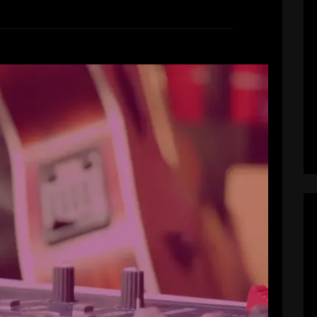
ei Radio Neckaralb Live
Markus
9. April 2017
euch! Am 27. April sind wir drei Juniks zu Gast
 Neckaralb Live. In der Sendung Heimatsound
Nassal unter anderem über unsere aktuelle EP
Großstadtlichter sprechen.