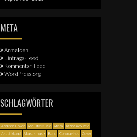
META
Anmelden
Eintrags-Feed
Kommentar-Feed
WordPress.org
SCHLAGWÖRTER
Acoustic Cover
Acoustic Music
Africa
Africa Acoustic
Akustikband
Akustikmusik
Band
Coronavirus
Cover