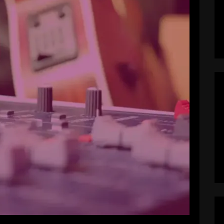
r Radiointerview zum Nachhören
Markus
22. Juni 2017
 vier Wochen her, dass unser Radiointerview in
aralb Live ausgestrahlt wurde. Wenn ihr die
s Interview ab sofort nochmals in voller Länge
n oder Ihr klickt direkt auf das nachfolgende
Video.
EAD MORE