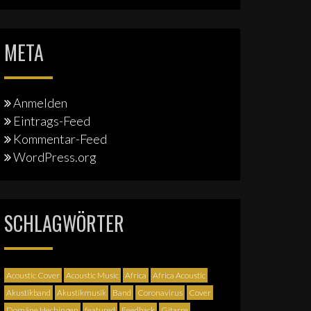
META
Anmelden
Eintrags-Feed
Kommentar-Feed
WordPress.org
SCHLAGWÖRTER
Acoustic Cover
Acoustic Music
Africa
Africa Acoustic
Akustikband
Akustikmusik
Band
Coronavirus
Cover
Domäne Hechingen
featured
Feedback
Gitarre