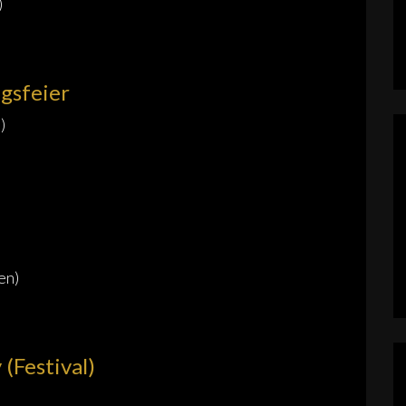
)
gsfeier
)
en)
(Festival)