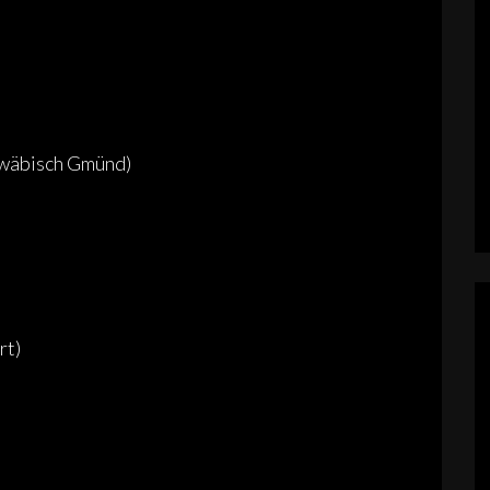
hwäbisch Gmünd)
rt)