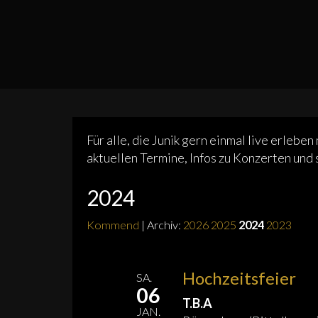
Für alle, die Junik gern einmal live erleben
aktuellen Termine, Infos zu Konzerten und 
2024
Kommend
| Archiv:
2026
2025
2024
2023
Hochzeitsfeier
SA.
06
T.B.A
JAN.